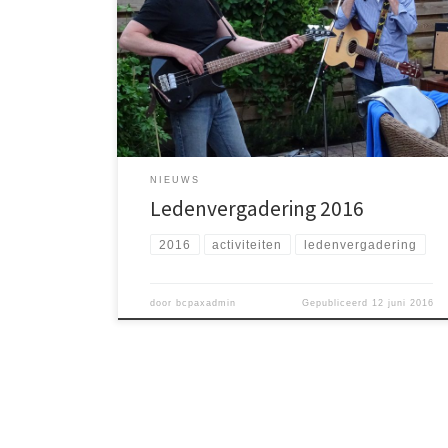
met ons nieuwe bestuur en daarvoor had de
voorzitter zeer gastvrij zijn huis voor ons opengesteld.
Al met al werd het een zeer efficiënte vergadering
waarin leden werden uitgenodigd hun ervaringen van
het afgelopen seizoen te delen en moesten we ook
jammer genoeg […]
NIEUWS
Ledenvergadering 2016
2016
activiteiten
ledenvergadering
door
bcpaxadmin
Gepubliceerd
12 juni 2016