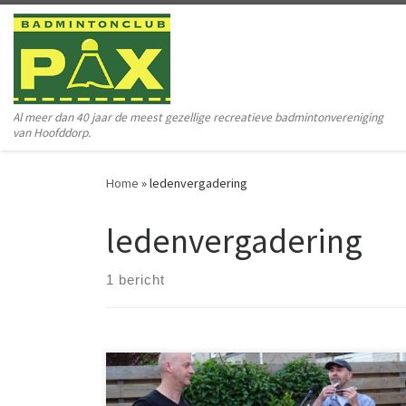
Ga naar inhoud
Al meer dan 40 jaar de meest gezellige recreatieve badmintonvereniging
van Hoofddorp.
Home
»
ledenvergadering
ledenvergadering
1 bericht
Onze jaarlijkse ledenvergadering was voor het eerst