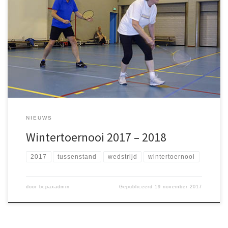
Het wintertoernooi/competitie van 2017 -2018 is in volle gang.
Hierbij een overzicht van de stand tot nu toe! Zoals je ziet zijn
vooral de dames al goed op weg. Hou de site in de gaten voor
updates! Stand per 6 februari 2018 Amke 11 Anne 7 Anudeep 10
Cézary 9 Dennis […]
NIEUWS
Wintertoernooi 2017 – 2018
2017
tussenstand
wedstrijd
wintertoernooi
door
bcpaxadmin
Gepubliceerd
19 november 2017