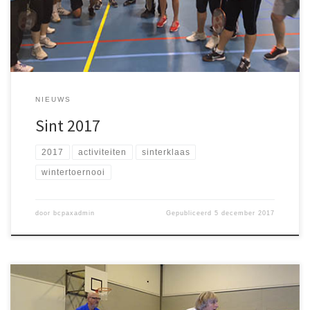
gezellige en sportieve avond!
NIEUWS
Sint 2017
2017
activiteiten
sinterklaas
wintertoernooi
door
bcpaxadmin
Gepubliceerd
5 december 2017